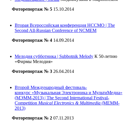
Фоторепортаж № 5
15.10.2014
Вторая Всероссийская конференция НССМО |
The
Second All-Russian Conference of NCMEM
Фоторепортаж № 4
14.09.2014
Мелодия субботника | Subbotnik Melody
К 50-летию
«Фирмы Мелодия»
Фоторепортаж № 3
26.04.2014
Второй Международный фестиваль-
конкурс «Музыкальная Электроника и МультиМедиа»
(МЭМM-2013) | The Second International Festival-
Competition
Musical Electronics & Multimedia
(MEMM-
2013)
Фоторепортаж № 2
07.11.2013