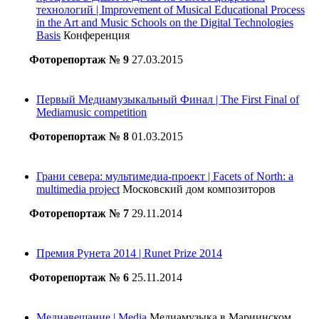
технологий | Improvement of Musical Educational Process
in the Art and Music Schools on the Digital Technologies
Basis
Конференция
Фоторепортаж № 9
27.03.2015
Первый Медиамузыкальный Финал | The First Final of
Mediamusic competition
Фоторепортаж № 8
01.03.2015
Грани севера: мультимедиа-проект | Facets of North: a
multimedia project
Московский дом композиторов
Фоторепортаж № 7
29.11.2014
Премия Рунета 2014 | Runet Prize 2014
Фоторепортаж № 6
25.11.2014
Медиавещание | Media
Медиамузыка в Мариинском