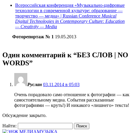
Всероссийская конференция «Музыкально-цифровые
технологии в современной культуре: образование —
творчество — медиа» | Russian Conference
Musical
Digital Technologies in Contemporary Culture: Education
— Creativity — Media
Фоторепортаж № 1
19.05.2013
Один комментарий к “
БЕЗ СЛОВ | NO
WORDS
”
Руслан
03.11.2014 в 05:03
Очень порадовало само отношение к фотографии — как
самостоятельному медиа. События рассказанные
фотографиями — круть!) И никакого «лишнего» текста!
Обсуждение закрыто.
Найти: