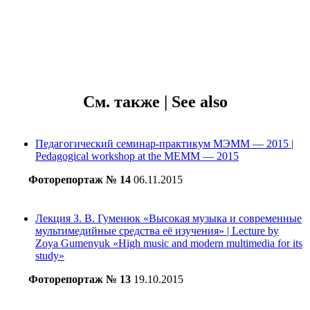
См. также | See also
Педагогический семинар-практикум МЭММ — 2015 |
Pedagogical workshop at the MEMM — 2015
Фоторепортаж № 14
06.11.2015
Лекция З. В. Гуменюк «Высокая музыка и современные
мультимедийные средства её изучения» | Lecture by
Zoya Gumenyuk «High music аnd modern multimedia for its
study»
Фоторепортаж № 13
19.10.2015