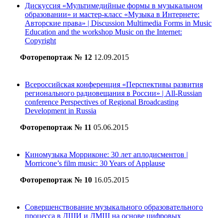
Дискуссия «Мультимедийные формы в музыкальном
образовании» и мастер-класс «Музыка в Интернете:
Авторские права» | Discussion Multimedia Forms in Music
Education and the workshop Music on the Internet:
Copyright
Фоторепортаж № 12
12.09.2015
Всероссийская конференция «Перспективы развития
регионального радиовещания в России» | All-Russian
conference Perspectives of Regional Broadcasting
Development in Russia
Фоторепортаж № 11
05.06.2015
Киномузыка Морриконе: 30 лет аплодисментов |
Morricone’s film music: 30 Years of Applause
Фоторепортаж № 10
16.05.2015
Совершенствование музыкального образовательного
процесса в ДШИ и ДМШ на основе цифровых