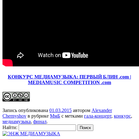
КОНКУРС МЕДИАМУЗЫКА: ПЕРВЫЙ БЛИН .com |
MEDIAMUSIC COMPETITION .com
Запись опубликована
01.03.2015
автором
Alexander
Chernyshov
в рубрике
МмБ
с метками
гала-концерт
,
конкурс
,
медиамузыка
,
финал
.
Найти: