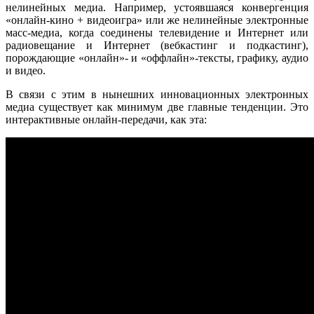
нелинейных медиа. Например, устоявшаяся конвергенция
«онлайн-кино + видеоигра» или же нелинейные электронные
масс-медиа, когда соединены телевидение и Интернет или
радиовещание и Интернет (вебкастинг и подкастинг),
порождающие «онлайн»- и «оффлайн»-тексты, графику, аудио
и видео.
В связи с этим в нынешних инновационных электронных
медиа существует как минимум две главные тенденции. Это
интерактивные онлайн-передачи, как эта: