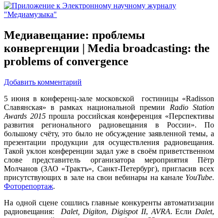
Медиавещание: проблемы
конвергенции | Media broadcasting: the
problems of convergence
Добавить комментарий
5 июня в конференц-зале московской гостиницы «Radisson
Славянская» в рамках национальной премии
Radio Station
Awards 2015
прошла российская конференция «Перспективы
развития регионального радиовещания в России». По
большому счёту, это было не обсуждение заявленной темы, а
презентации продукции для осуществления радиовещания.
Такой уклон конференции задал уже в своём приветственном
слове представитель организатора мероприятия Пётр
Молчанов (ЗАО «Трактъ», Санкт-Петербург), пригласив всех
присутствующих в зале на свои вебинары на канале
YouTube
.
Фоторепортаж
.
На одной сцене сошлись главные конкуренты автоматизации
радиовещания:
Dalet
,
Digiton
,
Digispot
II
,
AVRA
. Если
Dalet
,