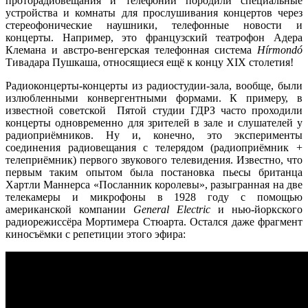
проторадиовещания и телефонии породили специальные
устройства и комнаты для прослушивания концертов через
стереофонические наушники, телефонные новости и
концерты. Например, это французский театрофон Адера
Клемана и австро-венгерская телефонная система
H
í
rmond
ó
Тивадара Пушкаша, относящиеся ещё к концу XIX столетия!
Радиоконцерты-концерты из радиостудии-зала, вообще, были
излюбленными конвергентными формами. К примеру, в
известной советской Пятой студии ГДРЗ часто проходили
концерты одновременно для зрителей в зале и слушателей у
радиоприёмников. Ну и, конечно, это эксперименты
соединения радиовещания с телерядом (радиоприёмник +
телеприёмник) первого звукового телевидения. Известно, что
первым таким опытом была постановка пьесы британца
Хартли Маннерса «Посланник королевы», разыгранная на две
телекамеры и микрофоны в 1928 году с помощью
американской компании
General Electric
и нью-йоркского
радиорежиссёра Мортимера Стюарта. Остался даже фрагмент
киносъёмки с репетиции этого эфира: