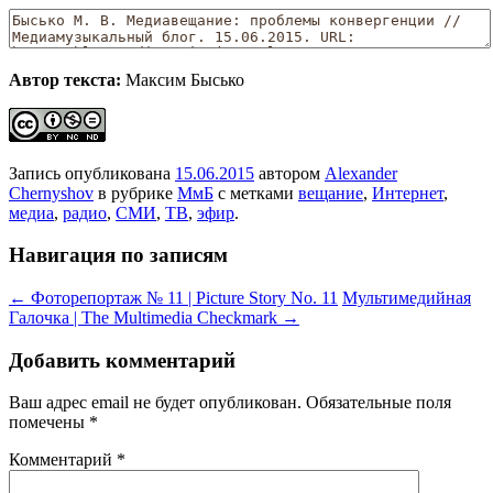
Автор текста:
Максим Бысько
Запись опубликована
15.06.2015
автором
Alexander
Chernyshov
в рубрике
МмБ
с метками
вещание
,
Интернет
,
медиа
,
радио
,
СМИ
,
ТВ
,
эфир
.
Навигация по записям
←
Фоторепортаж № 11 | Picture Story No. 11
Мультимедийная
Галочка | The Multimedia Checkmark
→
Добавить комментарий
Ваш адрес email не будет опубликован.
Обязательные поля
помечены
*
Комментарий
*