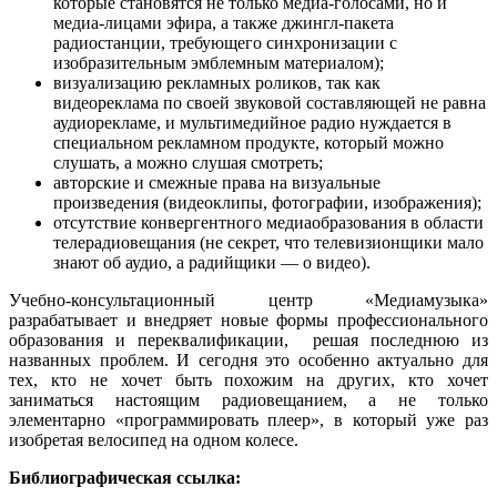
которые становятся не только медиа-голосами, но и
медиа-лицами эфира, а также джингл-пакета
радиостанции, требующего синхронизации с
изобразительным эмблемным материалом);
визуализацию рекламных роликов, так как
видеореклама по своей звуковой составляющей не равна
аудиорекламе, и мультимедийное радио нуждается в
специальном рекламном продукте, который можно
слушать, а можно слушая смотреть;
авторские и смежные права на визуальные
произведения (видеоклипы, фотографии, изображения);
отсутствие конвергентного медиаобразования в области
телерадиовещания (не секрет, что телевизионщики мало
знают об аудио, а радийщики — о видео).
Учебно-консультационный центр «Медиамузыка»
разрабатывает и внедряет новые формы профессионального
образования и переквалификации, решая последнюю из
названных проблем. И сегодня это особенно актуально для
тех, кто не хочет быть похожим на других, кто хочет
заниматься настоящим радиовещанием, а не только
элементарно «программировать плеер», в который уже раз
изобретая велосипед на одном колесе.
Библиографическая ссылка: