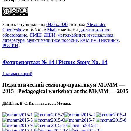
Запись опубликована
04.05.2020
автором
Alexander
Chernyshov
в рубрике
МмБ
с метками
дистанционное
образование
,
ДМШ
,
ДШИ
,
методкабинет
,
музыкальная
литература
,
мультимедийное пособие
,
РАМ им. Гнесиных
,
РОСКИ
.
Фоторепортаж № 14 | Picture Story No. 14
1 комментарий
Педагогический семинар-практикум МЭММ —
2015 | Pedagogical workshop at the MEMM — 2015
ДМШ им. В. С. Калинникова, г. Москва.