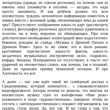
литературы (правда, не совсем детскими), но почему они (и
именно они) упомянуты в пособии — загадка, это надо
просто запомнить. И как ребёнок должен эту всю
неизвестную, чуждую, непонятную информацию поместить в
память вместе с колонкой цифр, обозначающих века до нашей
эры? Присутствуют изображения каких-то карт (рассмотреть
сложно), фотографии различных архитектурных памятников и
полотен, ни к чему, впрочем, не обязывающих. При этом
действительно необходимых иллюстраций явно недостаточно.
Наконец доходим до слайда «Музыка в Древней Греции и
Древнем Риме». Здесь то же самое, что и было раньше:
кратчайшее перечисление каких-то фактов, каких-то
загадочных музыкальных инструментов: авлос, гидравлос,
кифара, букцина. Изображения их отсутствуют, в тексте нет
ударений на неизвестных словах, как хочешь, так и называй.
Даже не приведён пример буквенной нотации. И про
Античность это всё.
А далее — нас уже ждёт такой же сумбурный рассказ о
Средневековье, который начинается… с ознакомительного
видеофрагмента! Авторы почему-то решили, что монтаж на
неизвестную музыку сцен из кинофильма «Имя розы»
(названного в титре «художественным», наверное, чтобы не
спутать с «антихудожественным») покажет обучающимся, так
сказать, стиль эпохи. Да, вот так. И ни слова о том, что