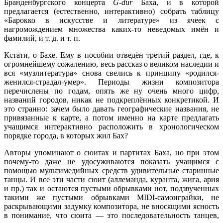
Бранденбургского концерта
G-dur
Баха, и в которой
предлагается (естественно, интерактивно) собрать таблицу
«Барокко в искусстве и литературе» из ячеек с
нагромождением множества каких-то неведомых имён и
фамилий, и т. д. и т. п.
Кстати, о Бахе. Ему в пособии отведён третий раздел, где, к
огромнейшему сожалению, весь рассказ о великом наследии и
вся «музлитература» снова свелись к принципу «родился-
женился-страдал-умер». Периоды жизни композитора
перечислены по годам, опять же ну очень много цифр,
названий городов, никак не подкреплённых конкретикой. И
это странно: зачем было давать географические названия, не
привязанные к карте, а потом именно на карте предлагать
учащимся интерактивно расположить в хронологическом
порядке города, в которых жил Бах?
Авторы упоминают о сюитах и партитах Баха, но при этом
почему-то даже не удосуживаются показать учащимся с
помощью мультимедийных средств удивительные старинные
танцы. И все эти части сюит (аллеманда, куранта, жига, ария
и пр.) так и остаются пустыми обрывками нот, подзвученных
такими же пустыми обрывками MIDI-самоиграйки, не
раскрывающими задумку композитора, не вносящими ясность
в понимание, что сюита — это последовательность танцев,