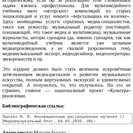
историческому, если бы за реализацию этой сложнейшей
задачи взялись профессионалы. Для мультимедийного
учебника мало «авторских» компиляций из старых
энциклопедий и услуг некоего «верстальщика на коленке».
Здесь необходимы услуги серьёзных медиа-специалистов,
таких как режиссёр, музыкальный редактор (настоящий,
понимающий, что такое медиа и мультимедиа), музыкальные
журналисты, авторы сценария (да, именно сценария, так как
мультимедийный учебник является уже цельным
медиапроизведением, а не свалкой разрозненных тем),
медиамузыкальный эксперт, видеодизайнер, видеооператоры,
звукорежиссёр и пр.
Это издание должно было стать явлением, искромётным
затягивающим медиа-рассказом о развитии музыкального
искусства, полным виртуальных экскурсий и удивительных
открытий. А получилось то, что получилось. Но это не
страшно, главное — национальный проект «Культура»
реализован.
Библиографическая ссылка:
Автор текста:
Максим Бысько