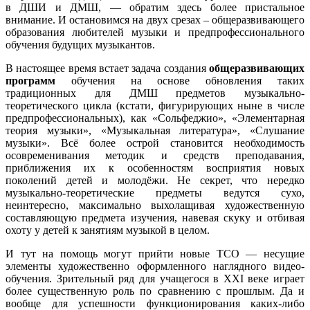
в ДШИ и ДМШ, — обратим здесь более пристальное
внимание. И остановимся на двух срезах – общеразвивающего
образования любителей музыки и предпрофессионального
обучения будущих музыкантов.
В настоящее время встает задача создания
общеразвивающих
программ
обучения на основе обновления таких
традиционных для ДМШ предметов музыкально-
теоретического цикла (кстати, фигурирующих ныне в числе
предпрофессиональных), как «Сольфеджио», «Элементарная
теория музыки», «Музыкальная литература», «Слушание
музыки». Всё более острой становится необходимость
осовременивания методик и средств преподавания,
приближения их к особенностям восприятия новых
поколений детей и молодёжи. Не секрет, что нередко
музыкально-теоретические предметы ведутся сухо,
неинтересно, максимально выхолащивая художественную
составляющую предмета изучения, навевая скуку и отбивая
охоту у детей к занятиям музыкой в целом.
И тут на помощь могут прийти новые ТСО — несущие
элементы художественно оформленного наглядного видео-
обучения. Зрительный ряд для учащегося в XXI веке играет
более существенную роль по сравнению с прошлым. Да и
вообще для успешности функционирования каких-либо