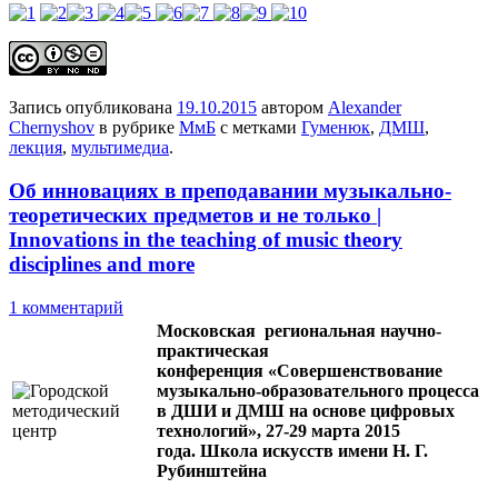
Запись опубликована
19.10.2015
автором
Alexander
Chernyshov
в рубрике
МмБ
с метками
Гуменюк
,
ДМШ
,
лекция
,
мультимедиа
.
Об инновациях в преподавании музыкально-
теоретических предметов и не только |
Innovations in the teaching of music theory
disciplines and more
1 комментарий
Московская региональная научно-
практическая
конференция «Совершенствование
музыкально-образовательного процесса
в ДШИ и ДМШ на основе цифровых
технологий»,
27-29 марта 2015
года.
Школа искусств имени Н. Г.
Рубинштейна