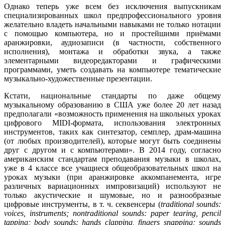
Однако теперь уже всем без исключения выпускникам
специализированных школ предпрофессионального уровня
желательно владеть начальными навыками не только нотации
с помощью компьютера, но и простейшими приёмами
аранжировки, аудиозаписи (в частности, собственного
исполнения), монтажа и обработки звука, а также
элементарными видеоредакторами и графическими
программами, уметь создавать на компьютере тематические
музыкально-художественные презентации.
Кстати, национальные стандарты по даже общему
музыкальному образованию в США уже более 20 лет назад
предполагали «возможность применения на школьных уроках
цифрового MIDI-формата, использования электронных
инструментов, таких как синтезатор, семплер, драм-машина
(от любых производителей), которые могут быть соединены
друг с другом и с компьютерами». В 2014 году, согласно
американским стандартам преподавания музыки в школах,
уже в 4 классе все учащиеся общеобразовательных школ на
уроках музыки (при аранжировке аккомпанемента, игре
различных вариационных импровизаций) используют не
только акустические и шумовые, но и разнообразные
цифровые инструменты, в т. ч. секвенсеры (
traditional sounds:
voices, instruments; nontraditional sounds: paper tearing, pencil
tapping; body sounds: hands clapping, fingers snapping; sounds