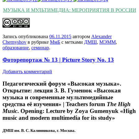
МУЗЫКА И МУЛЬТИМЕДИА: МЕРОПРИЯТИЯ В РОССИИ
Запись опубликована
06.11.2015
автором
Alexander
Chernyshov
в рубрике
МмБ
с метками
ДМШ
,
МЭММ
,
образование
,
семинар
.
Фоторепортаж № 13 | Picture Story No. 13
Добавить комментарий
Педагогический форум «Высокая музыка».
Открытие: лекция З. В. Гуменюк «Высокая
музыка и современные мультимедийные
средства её изучения» |
Teachers forum
The High
Music
. Opening: Lecture by Zoya Gumenyuk «High
music аnd modern multimedia for its study»
ДМШ им. В. С. Калинникова, г. Москва.