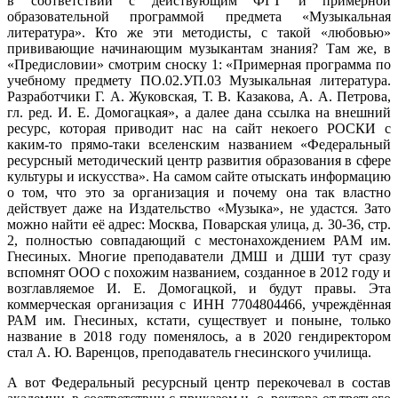
в соответствии с действующим ФГТ и примерной
образовательной программой предмета «Музыкальная
литература». Кто же эти методисты, с такой «любовью»
прививающие начинающим музыкантам знания? Там же, в
«Предисловии» смотрим сноску 1: «Примерная программа по
учебному предмету ПО.02.УП.03 Музыкальная литература.
Разработчики Г. А. Жуковская, Т. В. Казакова, А. А. Петрова,
гл. ред. И. Е. Домогацкая», а далее дана ссылка на внешний
ресурс, которая приводит нас на сайт некоего РОСКИ с
каким-то прямо-таки вселенским названием «Федеральный
ресурсный методический центр развития образования в сфере
культуры и искусства». На самом сайте отыскать информацию
о том, что это за организация и почему она так властно
действует даже на Издательство «Музыка», не удастся. Зато
можно найти её адрес: Москва, Поварская улица, д. 30-36, стр.
2, полностью совпадающий с местонахождением РАМ им.
Гнесиных. Многие преподаватели ДМШ и ДШИ тут сразу
вспомнят ООО с похожим названием, созданное в 2012 году и
возглавляемое И. Е. Домогацкой, и будут правы. Эта
коммерческая организация с ИНН 7704804466, учреждённая
РАМ им. Гнесиных, кстати, существует и поныне, только
название в 2018 году поменялось, а в 2020 гендиректором
стал А. Ю. Варенцов, преподаватель гнесинского училища.
А вот Федеральный ресурсный центр перекочевал в состав