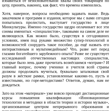
избавиться от безосновательной хвалы своих товарищей по
цеху, принять, наконец, как факт, что времена изменились.
Хотя, наверное, вопросы необходимо задавать выше. Ведь
заказчиком и программ и издания, которое мы с вами сегодня
попытались пролистать, выступает государство в лице
Минкультуры. Именно государство щедро оплачивает все эти
сонмы именитых «специалистов», таковыми на самом деле не
являющихся. Как можно было, существуя в сегодняшних
условиях, имея под руками множество супер-технологий и
возможностей соорудить такое пособие, да ещё назвать его
интерактивным и мультимедийным? Что, разве нет перед
глазами богатейшего зарубежного опыта? Разве не существует
исследований отечественных настоящих специалистов,
которые было лень даже прочитать вознёсшимся «мэтрам»? И
главный вопрос, почему ученики и учителя всей страны
должны продолжать мучиться, буквально заталкивая свой
разум в жёсткие рамки, установленные какими-то, пусть и
известными, но горе-методистами? Ответов, думаю, нам не
дождаться.
Зато на этом «материале» уже вовсю проходят дистанционные
курсы повышения квалификации «Инновационные
технологии и методики в области теории и истории музыки»,
организованные центром непрерывного образования и