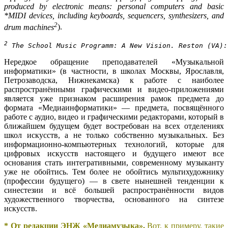
produced by electronic means: personal computers and basic
*MIDI devices, including keyboards, sequencers, synthesizers, and
2
drum machines
).
2
 The School Music Programm: A New Vision. Reston (VA):
Нередкое обращение преподавателей «Музыкальной
информатики» (в частности, в школах Москвы, Ярославля,
Петрозаводска, Нижнекамска) к работе с наиболее
распространёнными графическими и видео-приложениями
является уже признаком расширения рамок предмета до
формата «Медиаинформатики» — предмета, посвящённого
работе с аудио, видео и графическими редакторами, который в
ближайшем будущем будет востребован на всех отделениях
школ искусств, а не только собственно музыкальных. Без
информационно-компьютерных технологий, которые для
цифровых искусств настоящего и будущего имеют все
основания стать интегративными, современному музыканту
уже не обойтись. Тем более не обойтись мультихудожнику
(профессии будущего) — в свете нынешней тенденции к
синестезии и всё большей распространённости видов
художественного творчества, основанного на синтезе
искусств.
* От редакции ЭНЖ «Медиамузыка».
Вот, к примеру, такие