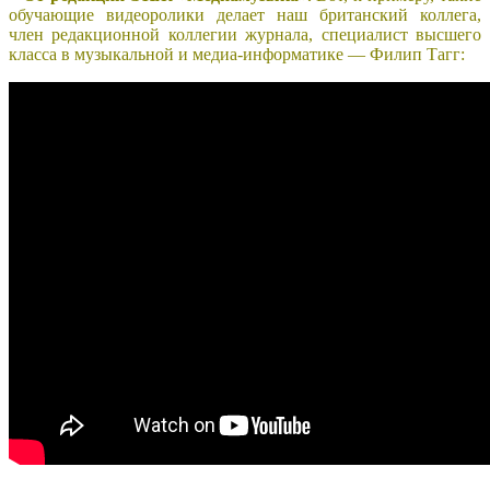
обучающие видеоролики делает наш британский коллега,
член редакционной коллегии журнала, специалист высшего
класса в музыкальной и медиа-информатике — Филип Тагг: