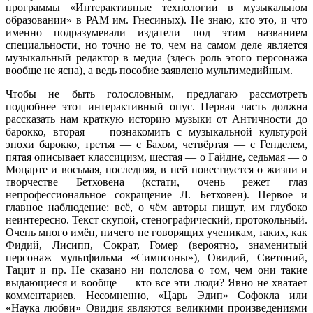
программы «Интерактивные технологии в музыкальном
образовании» в РАМ им. Гнесиных). Не знаю, кто это, и что
именно подразумевали издатели под этим названием
специальности, но точно не то, чем на самом деле является
музыкальный редактор в медиа (здесь роль этого персонажа
вообще не ясна), а ведь пособие заявлено мультимедийным.
Чтобы не быть голословным, предлагаю рассмотреть
подробнее этот интерактивный опус. Первая часть должна
рассказать нам краткую историю музыки от Античности до
барокко, вторая — познакомить с музыкальной культурой
эпохи барокко, третья — с Бахом, четвёртая — с Генделем,
пятая описывает классицизм, шестая — о Гайдне, седьмая — о
Моцарте и восьмая, последняя, в ней повествуется о жизни и
творчестве Бетховена (кстати, очень режет глаз
непрофессиональное сокращение Л. Бетховен). Первое и
главное наблюдение: всё, о чём авторы пишут, им глубоко
неинтересно. Текст скупой, стенографический, протокольный.
Очень много имён, ничего не говорящих ученикам, таких, как
Фидий, Лисипп, Сократ, Гомер (вероятно, знаменитый
персонаж мультфильма «Симпсоны»), Овидий, Светоний,
Тацит и пр. Не сказано ни полслова о том, чем они такие
выдающиеся и вообще — кто все эти люди? Явно не хватает
комментариев. Несомненно, «Царь Эдип» Софокла или
«Наука любви» Овидия являются великими произведениями