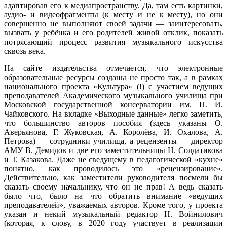
адаптировав его к медиапространству. Да, там есть картинки,
аудио- и видеофрагменты (к месту и не к месту), но они
совершенно не выполняют своей задачи — заинтересовать,
вызвать у ребёнка и его родителей живой отклик, показать
потрясающий процесс развития музыкального искусства
сквозь века.
На сайте издательства отмечается, что электронные
образовательные ресурсы созданы не просто так, а в рамках
национального проекта «Культура» (!) с участием ведущих
преподавателей Академического музыкального училища при
Московской государственной консерватории им. П. И.
Чайковского. На вкладке «Выходные данные» легко заметить,
что большинство авторов пособия (здесь указаны О.
Аверьянова, Г. Жуковская, А. Королёва, И. Охалова, А.
Петрова) — сотрудники училища, а рецензенты — директор
АМУ В. Демидов и две его заместительницы Н. Солдатикова
и Т. Казакова. Даже не сведущему в педагогической «кухне»
понятно, как проводилось это «рецензирование».
Действительно, как заместители руководителя посмели бы
сказать своему начальнику, что он не прав! А ведь сказать
было что, было на что обратить внимание «ведущих
преподавателей», уважаемых авторов. Кроме того, у проекта
указан и некий музыкальный редактор Н. Войнилович
(которая, к слову, в 2020 году участвует в реализации