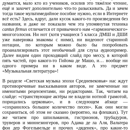
думается, мало кто из учеников, осилив это тяжёлое чтение,
ещё и захочет дополнительно что-то разыскивать. Да и зачем
тогда такое мультимедийное пособие нужно, если в Интернете
всё есть? Здесь, вдруг, дали кусок какого-то произведения без
названия, и даже не показали чем эта упомянутая техника
cantus firmus
отличается от привычного нам «гармонического»
многоголосия. Ни нот (хотя учащиеся 5 класса ДМШ и ДШИ
уже наверняка знакомы с ними), ни видеонот старинной
нотации, по которым можно было бы попробовать
проанализировать этот необычный для слуха аудиопример.
Далее видим один проходящий слайд про мессу, в которой
пять частей, про какого-то Гийома де Машо, и… вообще ни
одного примера ни в каком виде. А это предмет
«Музыкальная литература»!
В разделе «Светская музыка эпохи Средневековья» нас ждут
противоречивые высказывания авторов, не замеченные ни
именитыми рецензентами, ни редакторами. Так, читаем на
слайде: «странствующие актёры не владели нотной грамотой,
порицались церковью», и в следующем абзаце —
«сохранилось большое количество песен». Как они могли
сохраниться, об этом не сказано (вероятно, на флешках). Тут
же читаем про шпильманов, гистрионов, трубадуров,
труверов и миннезингеров, про Адама де ла Аля, Вальтера
фон дер Фогельвельде и прочих «дяденек», про какие-то