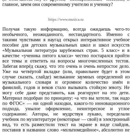
главное, зачем они современному учителю и ученику?
https://www.musica.ru
Получая такую информацию, всегда ожидаешь чего-то
необычного, неожиданного, нестандартного. Именно с
такими чувствами я наугад открыл интерактивное учебное
пособие для детских музыкальных школ и школ искусств
«Музыкальная литература зарубежных стран. 5 класс» и в
качестве «ученика пятого класса» честно постарался пройти
все темы и ответить на вопросы многочисленных тестов.
Забегая вперёд скажу, что это очень и очень непростое дело.
Уже на четвёртой вкладке (или, правильнее будет в этом
случае сказать, слайде) мелькание заумных определений из
музыкального словаря и огромное количество имён и
фамилий, годов и веков стало вызывать стойкую зевоту. Не
могу себе даже представить, как реагируют на это дети.
Материал подобран по принципу: «а что вы хотели, так надо
по ФГОС» — ни одной находки, какого-то инновационного
подхода, унылое оформление, неинтересное и утлое
содержание. Авторы, не мудрствуя лукаво, переделали
учебник по музлитературе (некоторые — свой) в электронный
вид, то есть разместили текст на экране в виде слайдов,
поставив в названии слово «мультимедийное», абсолютно не