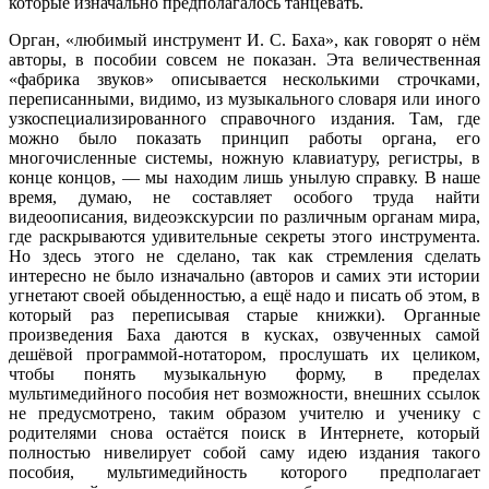
которые изначально предполагалось танцевать.
Орган, «любимый инструмент И. С. Баха», как говорят о нём
авторы, в пособии совсем не показан. Эта величественная
«фабрика звуков» описывается несколькими строчками,
переписанными, видимо, из музыкального словаря или иного
узкоспециализированного справочного издания. Там, где
можно было показать принцип работы органа, его
многочисленные системы, ножную клавиатуру, регистры, в
конце концов, — мы находим лишь унылую справку. В наше
время, думаю, не составляет особого труда найти
видеоописания, видеоэкскурсии по различным органам мира,
где раскрываются удивительные секреты этого инструмента.
Но здесь этого не сделано, так как стремления сделать
интересно не было изначально (авторов и самих эти истории
угнетают своей обыденностью, а ещё надо и писать об этом, в
который раз переписывая старые книжки). Органные
произведения Баха даются в кусках, озвученных самой
дешёвой программой-нотатором, прослушать их целиком,
чтобы понять музыкальную форму, в пределах
мультимедийного пособия нет возможности, внешних ссылок
не предусмотрено, таким образом учителю и ученику с
родителями снова остаётся поиск в Интернете, который
полностью нивелирует собой саму идею издания такого
пособия, мультимедийность которого предполагает