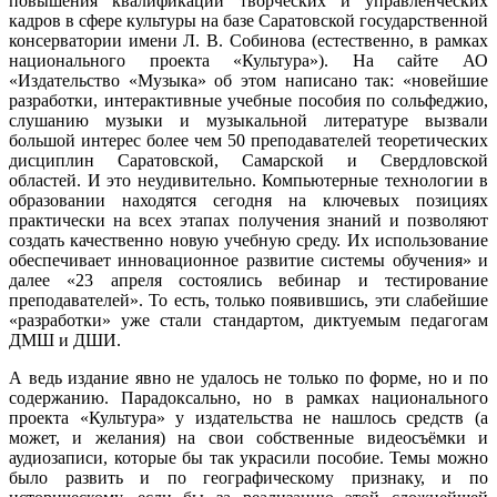
повышения квалификации творческих и управленческих
кадров в сфере культуры на базе Саратовской государственной
консерватории имени Л. В. Собинова (естественно, в рамках
национального проекта «Культура»). На сайте АО
«Издательство «Музыка» об этом написано так: «новейшие
разработки, интерактивные учебные пособия по сольфеджио,
слушанию музыки и музыкальной литературе вызвали
большой интерес более чем 50 преподавателей теоретических
дисциплин Саратовской, Самарской и Свердловской
областей. И это неудивительно. Компьютерные технологии в
образовании находятся сегодня на ключевых позициях
практически на всех этапах получения знаний и позволяют
создать качественно новую учебную среду. Их использование
обеспечивает инновационное развитие системы обучения» и
далее «23 апреля состоялись вебинар и тестирование
преподавателей». То есть, только появившись, эти слабейшие
«разработки» уже стали стандартом, диктуемым педагогам
ДМШ и ДШИ.
А ведь издание явно не удалось не только по форме, но и по
содержанию. Парадоксально, но в рамках национального
проекта «Культура» у издательства не нашлось средств (а
может, и желания) на свои собственные видеосъёмки и
аудиозаписи, которые бы так украсили пособие. Темы можно
было развить и по географическому признаку, и по