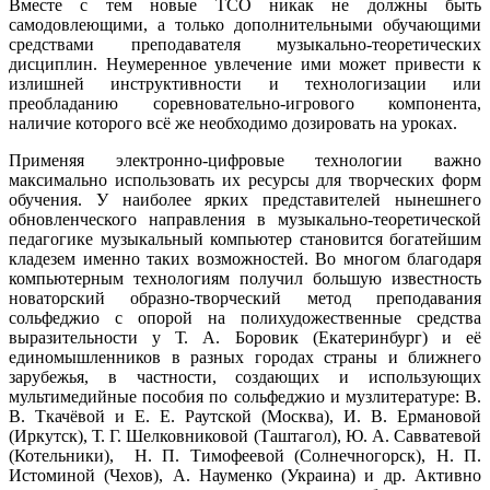
Вместе с тем новые ТСО никак не должны быть
самодовлеющими, а только дополнительными обучающими
средствами преподавателя музыкально-теоретических
дисциплин. Неумеренное увлечение ими может привести к
излишней инструктивности и технологизации или
преобладанию соревновательно-игрового компонента,
наличие которого всё же необходимо дозировать на уроках.
Применяя электронно-цифровые технологии важно
максимально использовать их ресурсы для творческих форм
обучения. У наиболее ярких представителей нынешнего
обновленческого направления в музыкально-теоретической
педагогике музыкальный компьютер становится богатейшим
кладезем именно таких возможностей. Во многом благодаря
компьютерным технологиям получил большую известность
новаторский образно-творческий метод преподавания
сольфеджио с опорой на полихудожественные средства
выразительности у Т. А. Боровик (Екатеринбург) и её
единомышленников в разных городах страны и ближнего
зарубежья, в частности, создающих и использующих
мультимедийные пособия по сольфеджио и музлитературе: В.
В. Ткачёвой и Е. Е. Раутской (Москва), И. В. Ермановой
(Иркутск), Т. Г. Шелковниковой (Таштагол), Ю. А. Савватевой
(Котельники), Н. П. Тимофеевой (Солнечногорск), Н. П.
Истоминой (Чехов), А. Науменко (Украина) и др. Активно