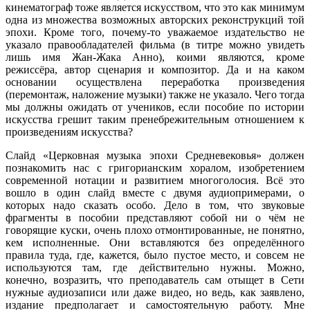
кинематограф тоже является искусством, что это как минимум
одна из множества возможных авторских реконструкций той
эпохи. Кроме того, почему-то уважаемое издательство не
указало правообладателей фильма (в титре можно увидеть
лишь имя Жан-Жака Анно), коими являются, кроме
режиссёра, автор сценария и композитор. Да и на каком
основании осуществлена переработка произведения
(перемонтаж, наложение музыки) также не указало. Чего тогда
мы должны ожидать от учеников, если пособие по истории
искусства грешит таким пренебрежительным отношением к
произведениям искусства?
Слайд «Церковная музыка эпохи Средневековья» должен
познакомить нас с григорианским хоралом, изобретением
современной нотации и развитием многоголосия. Всё это
вошло в один слайд вместе с двумя аудиопримерами, о
которых надо сказать особо. Дело в том, что звуковые
фрагменты в пособии представляют собой ни о чём не
говорящие куски, очень плохо отмонтированные, не понятно,
кем исполненные. Они вставляются без определённого
правила туда, где, кажется, было пустое место, и совсем не
используются там, где действительно нужны. Можно,
конечно, возразить, что преподаватель сам отыщет в Сети
нужные аудиозаписи или даже видео, но ведь, как заявлено,
издание предполагает и самостоятельную работу. Мне