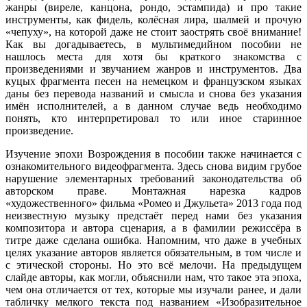
жанры (виреле, канцона, рондо, эстампида) и про такие
инструменты, как фидель, колёсная лира, шалмей и прочую
«чепуху», на которой даже не стоит заострять своё внимание!
Как вы догадываетесь, в мультимедийном пособии не
нашлось места для хотя бы краткого знакомства с
произведениями и звучанием жанров и инструментов. Два
куцых фрагмента песен на немецком и французском языках
даны без перевода названий и смысла и снова без указания
имён исполнителей, а в данном случае ведь необходимо
понять, кто интерпретировал то или иное старинное
произведение.
Изучение эпохи Возрождения в пособии также начинается с
ознакомительного видеофрагмента. Здесь снова видим грубое
нарушение элементарных требований законодательства об
авторском праве. Монтажная нарезка кадров
«художественного» фильма «Ромео и Джульета» 2013 года под
неизвестную музыку предстаёт перед нами без указания
композитора и автора сценария, а в фамилии режиссёра в
титре даже сделана ошибка. Напомним, что даже в учебных
целях указание авторов является обязательным, в том числе и
с этической стороны. Но это всё мелочи. На предыдущем
слайде авторы, как могли, объяснили нам, что такое эта эпоха,
чем она отличается от тех, которые мы изучали ранее, и дали
табличку мелкого текста под названием «Изобразительное