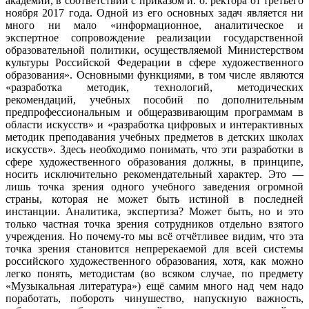
академии, в соответствии с приказом и. о. ректора от третьего
ноября 2017 года. Одной из его основных задач является ни
много ни мало «информационное, аналитическое и
экспертное сопровождение реализации государственной
образовательной политики, осуществляемой Министерством
культуры Российской Федерации в сфере художественного
образования». Основными функциями, в том числе являются
«разработка методик, технологий, методических
рекомендаций, учебных пособий по дополнительным
предпрофессиональным и общеразвивающим программам в
области искусств» и «разработка цифровых и интерактивных
методик преподавания учебных предметов в детских школах
искусств». Здесь необходимо понимать, что эти разработки в
сфере художественного образования должны, в принципе,
носить исключительно рекомендательный характер. Это —
лишь точка зрения одного учебного заведения огромной
страны, которая не может быть истиной в последней
инстанции. Аналитика, экспертиза? Может быть, но и это
только частная точка зрения сотрудников отдельно взятого
учреждения. Но почему-то мы всё отчётливее видим, что эта
точка зрения становится непререкаемой для всей системы
российского художественного образования, хотя, как можно
легко понять, методистам (во всяком случае, по предмету
«Музыкальная литература») ещё самим много над чем надо
поработать, побороть чинушество, напускную важность,