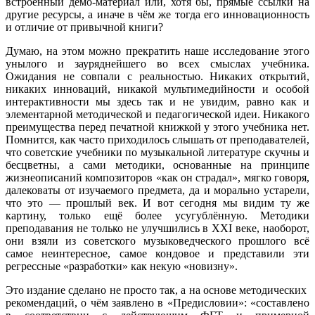
встроенный демо-материал или, хотя бы, прямые ссылки на
другие ресурсы, а иначе в чём же тогда его инновационность
и отличие от привычной книги?
Думаю, на этом можно прекратить наше исследование этого
унылого и зауряднейшего во всех смыслах учебника.
Ожидания не совпали с реальностью. Никаких открытий,
никаких инноваций, никакой мультимедийности и особой
интерактивности мы здесь так и не увидим, равно как и
элементарной методической и педагогической идеи. Никакого
преимущества перед печатной книжкой у этого учебника нет.
Помнится, как часто приходилось слышать от преподавателей,
что советские учебники по музыкальной литературе скучны и
бесцветны, а сами методики, основанные на принципе
жизнеописаний композиторов «как он страдал», мягко говоря,
далековаты от изучаемого предмета, да и морально устарели,
что это — прошлый век. И вот сегодня мы видим ту же
картину, только ещё более усугублённую. Методики
преподавания не только не улучшились в XXI веке, наоборот,
они взяли из советского музыковедческого прошлого всё
самое неинтересное, самое кондовое и представили эти
регрессные «разработки» как некую «новизну».
Это издание сделано не просто так, а на основе методических
рекомендаций, о чём заявлено в «Предисловии»: «составлено