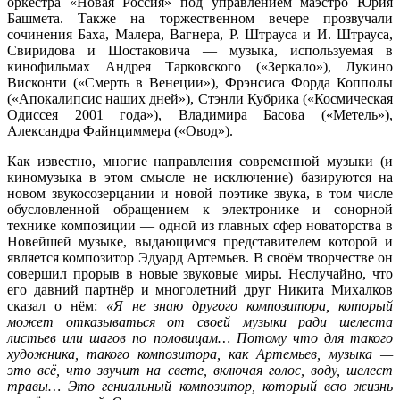
оркестра «Новая Россия» под управлением маэстро Юрия
Башмета. Также на торжественном вечере прозвучали
сочинения Баха, Малера, Вагнера, Р. Штрауса и И. Штрауса,
Свиридова и Шостаковича — музыка, используемая в
кинофильмах Андрея Тарковского («Зеркало»), Лукино
Висконти («Смерть в Венеции»), Фрэнсиса Форда Копполы
(«Апокалипсис наших дней»), Стэнли Кубрика («Космическая
Одиссея 2001 года»), Владимира Басова («Метель»),
Александра Файнциммера («Овод»).
Как известно, многие направления современной музыки (и
киномузыка в этом смысле не исключение) базируются на
новом звукосозерцании и новой поэтике звука, в том числе
обусловленной обращением к электронике и сонорной
технике композиции — одной из главных сфер новаторства в
Новейшей музыке, выдающимся представителем которой и
является композитор Эдуард Артемьев. В своём творчестве он
совершил прорыв в новые звуковые миры. Неслучайно, что
его давний партнёр и многолетний друг Никита Михалков
сказал о нём:
«Я не знаю другого композитора, который
может отказываться от своей музыки ради шелеста
листьев или шагов по половицам… Потому что для такого
художника, такого композитора, как Артемьев, музыка —
это всё, что звучит на свете, включая голос, воду, шелест
травы… Это гениальный композитор, который всю жизнь