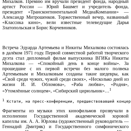
Михалков. Премию им вручали президент фонда, народный
артист России — Юрий Башмет и учредитель фонда,
президент «Трансконтинентальной МедиаКомпании» —
Александр Митрошенков. Торжественный вечер, названный
«Классика кино», вели известные телеведущие Дарья
Златопольская и Борис Корчевников.
Встреча Эдуарда Артемьева и Никиты Михалкова состоялась
в далёком 1971 году. Первой совместной работой творческого
дуэта стал дипломный фильм выпускника ВГИКа Никиты
Михалкова — «Спокойный день в конце войны». За
прошедшие с их первой встречи без малого полвека
Артемьевым и Михалковым созданы такие шедевры, как
«Свой среди чужих, чужой среди своих», «Несколько дней из
жизни И. И. Обломова», «Раба любви», «Родня»,
1
«Утомлённые солнцем», «Сибирский цирюльник»…
1
 Кстати, на пресс-конференции, предшествовавшей концер
Фрагменты из музыки этих кинофильмов прозвучали в
исполнении Государственной академической хоровой
капеллы им. А. А. Юрлова (художественный руководитель —
Геннадий Дмитряк) и Государственного симфонического