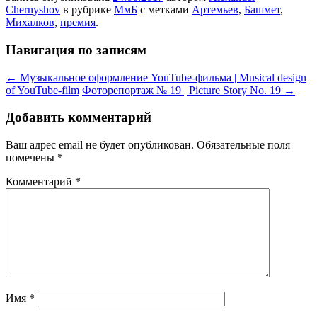
Chernyshov
в рубрике
МмБ
с метками
Артемьев
,
Башмет
,
Михалков
,
премия
.
Навигация по записям
←
Музыкальное оформление YouTube-фильма | Musical design
of YouTube-film
Фоторепортаж № 19 | Picture Story No. 19
→
Добавить комментарий
Ваш адрес email не будет опубликован.
Обязательные поля
помечены
*
Комментарий
*
Имя
*