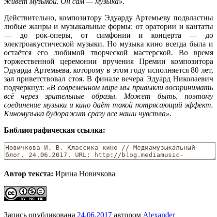
живёт музыкой. Он сам — музыка»
.
Действительно, композитору Эдуарду Артемьеву подвластны
любые жанры и музыкальные формы: от оратории и кантаты
— до рок-оперы, от симфонии и концерта — до
электроакустической музыки. Но музыка кино всегда была и
остаётся его любимой творческой мастерской. Во время
торжественной церемонии вручения Премии композитора
Эдуарда Артемьева, которому в этом году исполняется 80 лет,
зал приветствовал стоя. В финале вечера Эдуард Николаевич
подчеркнул:
«В современном мире мы привыкли воспринимать
всё через зрительные образы. Может быть, поэтому
соединение музыки и кино даёт такой потрясающий эффект.
Киномузыка будоражит сразу все наши чувства»
.
Библиографическая ссылка:
Автор текста:
Ирина Новичкова
Запись опубликована
24.06.2017
автором
Alexander