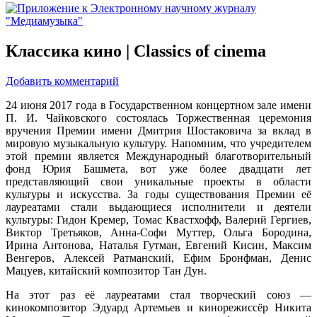
Классика кино | Classics of cinema
Добавить комментарий
24 июня 2017 года в Государственном концертном зале имени
П. И. Чайковского состоялась Торжественная церемония
вручения Премии имени Дмитрия Шостаковича за вклад в
мировую музыкальную культуру. Напомним, что учредителем
этой премии является Международный благотворительный
фонд Юрия Башмета, вот уже более двадцати лет
представляющий свои уникальные проекты в области
культуры и искусства. За годы существования Премии её
лауреатами стали выдающиеся исполнители и деятели
культуры: Гидон Кремер, Томас Квастхофф, Валерий Гергиев,
Виктор Третьяков, Анна-Софи Муттер, Ольга Бородина,
Ирина Антонова, Наталья Гутман, Евгений Кисин, Максим
Венгеров, Алексей Ратманский, Ефим Бронфман, Денис
Мацуев, китайский композитор Тан Дун.
На этот раз её лауреатами стал творческий союз —
кинокомпозитор Эдуард Артемьев и кинорежиссёр Никита